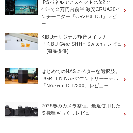
IPSパネルでアスペクト比3:2で
4K+で２万円台前半!激安CRUA28イ
ンチモニター「CR280HDU」レビュ
ー
KIBUオリジナル静音スイッチ
「KIBU Gear SHHH Switch」レビュ
ー[商品提供]
はじめてのNASにベターな選択肢。
UGREEN NASのエントリーモデル
「NASync DH2300」レビュー
2026春のカメラ整理。最近使用した
５機種ざっくりレビュー