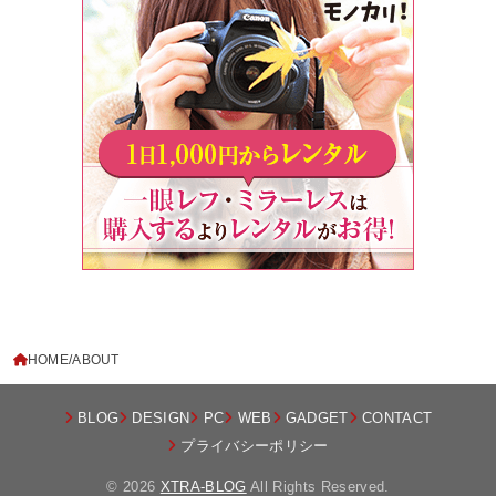
HOME
ABOUT
BLOG
DESIGN
PC
WEB
GADGET
CONTACT
プライバシーポリシー
© 2026
XTRA-BLOG
All Rights Reserved.