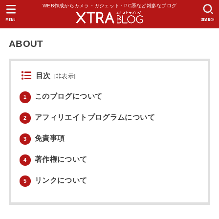
WEB作成からカメラ・ガジェット・PC系など雑多なブログ
MENU
SEARCH
ABOUT
目次
[
非表示
]
このブログについて
1
アフィリエイトプログラムについて
2
免責事項
3
著作権について
4
リンクについて
5