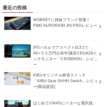
最近の投稿
WOBKEYに姉妹ブランド登場！
PMO AURORA80 JIS PROレビュー
IPSパネルでアスペクト比3:2で
4K+で２万円台前半!激安CRUA28イ
ンチモニター「CR280HDU」レビュ
ー
KIBUオリジナル静音スイッチ
「KIBU Gear SHHH Switch」レビュ
ー[商品提供]
はじめてのNASにベターな選択肢。