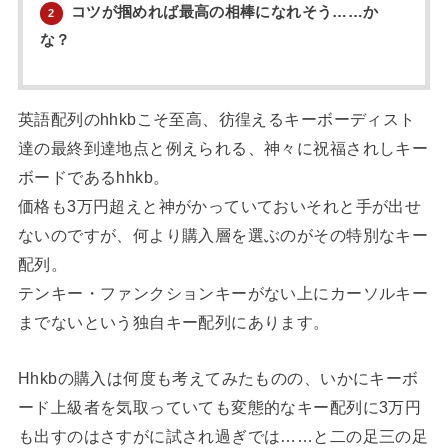
コツが掴めれば最高の相棒になれそう……か
2
な？
英語配列のhhkbこそ至高、彷徨えるキーボーディスト
達の最終到達地点と例えられる、神々に祝福されしキー
ボードであるhhkb。
価格も3万円超えと神がかっていておいそれと手が出せ
ないのですが、何より購入層を選ぶのがその特別なキー
配列。
テンキー・ファンクションキーがない上にカーソルキー
までないという独自キー配列にあります。
Hhkbの購入は何度も考えてみたものの、いかにキーボ
ード上級者を気取っていても変態的なキー配列に3万円
も出すのはさすがに試され過ぎでは……と二の足三の足