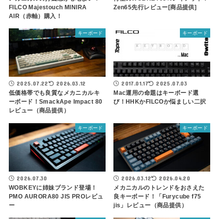
FILCO Majestouch MINIRA
Zen65先行レビュー[商品提供]
AIR（赤軸）購入！
キーボード
キーボード
2025.07.22
2026.03.12
2017.01.17
2025.07.03
低価格帯でも良質なメカニカルキ
Mac運用の命題はキーボード選
ーボード！SmackApe Impact 80
び！HHKかFILCOか悩ましい二択
レビュー（商品提供）
キーボード
キーボード
2026.07.30
2026.03.12
2026.04.20
WOBKEYに姉妹ブランド登場！
メカニカルのトレンドをおさえた
PMO AURORA80 JIS PROレビュ
良キーボード！「Furycube f75
ー
jis」レビュー（商品提供）