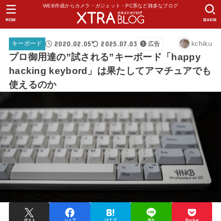
WEB作成からカメラ・ガジェット・PC系など雑多なブログ
MENU
SEARCH
2020.02.05
2025.07.03
kchiku
キーボード
広告
プロ御用達の”試される”キーボード「happy
hacking keybord」は果たしてアマチュアでも
使えるのか
ポスト
シェア
はてブ
送る
Pocket