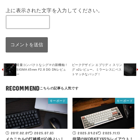
上に表示された文字を入力してください。
軽量コンパクトなシグマの新機軸！
ピークデザイン エブリディ スリン
SIGMA 45mm F2.8 DG DNレビュ
グ v2レビュー。ミラーレスにベス
ー
トマッチなバッグ！
RECOMMEND
キーボード
キーボード
2017.02.01
2025.07.03
2025.09.26
2025.11.13
メカニカルの打鍵感が心地よい！
待望のWOBKEY65%レイアウト！