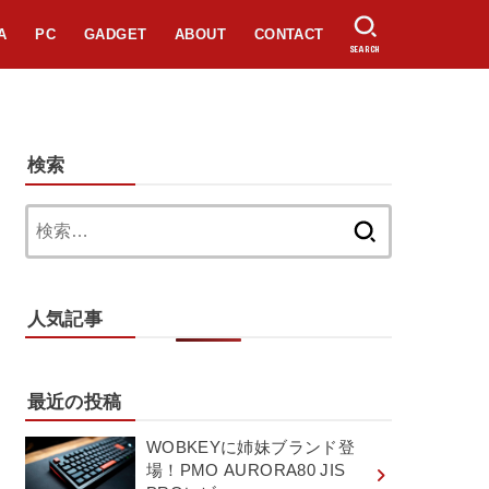
A
PC
GADGET
ABOUT
CONTACT
SEARCH
検索
検
索:
人気記事
最近の投稿
WOBKEYに姉妹ブランド登
場！PMO AURORA80 JIS