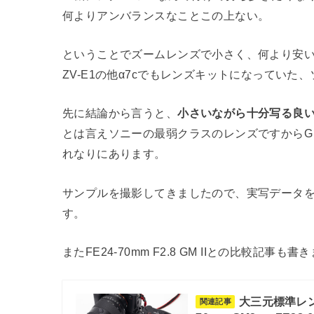
何よりアンバランスなことこの上ない。
ということでズームレンズで小さく、何より安いソ
ZV-E1の他α7cでもレンズキットになってい
先に結論から言うと、
小さいながら十分写る良
とは言えソニーの最弱クラスのレンズですから
れなりにあります。
サンプルを撮影してきましたので、実写データ
す。
またFE24-70mm F2.8 GM IIとの比較
大三元標準レン
関連記事