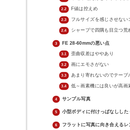
F値は控えめ
2.2
フルサイズを感じさせない
2.3
シャープで四隅も目立つ荒
2.4
FE 28-60mmの悪い点
3
歪曲収差はややあり
3.1
画にエモさがない
3.2
あまり寄れないのでテーブ
3.3
低～画素機には良いが高画
3.4
サンプル写真
4
小型ボディに付けっぱなしした
5
フラットに写真に向き合えるレ
6