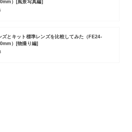
8-60mm）[風景写真編]
3
ズとキット標準レンズを比較してみた（FE24-
8-60mm）[物撮り編]
3