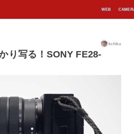
WEB
CAMER
kchiku
写る！SONY FE28-