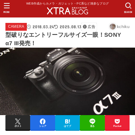
WEB作成からカメラ・ガジェット・PC系など雑多なブログ
MENU
SEARCH
2018.03.24
2025.08.13
kchiku
CAMERA
広告
型破りなエントリーフルサイズ一眼！SONY
α7 III発売！
ポスト
シェア
はてブ
送る
Pocket