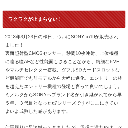
ワクワクが止まらない！
2018年3月23日の昨日、ついにSONY α7IIIが販売され
ました！
裏面照射型CMOSセンサー、秒間10枚連射、上位機種
に迫る瞳AFなど性能面もさることながら、精細なEVF
やマルチセレクター搭載、ダブルSDカードスロットな
ど機能面でも前モデルから大幅に進化。エントリーの枠
を超えたエントリー機種の登場と言って良いでしょう。
ミノルタからSONYへブランド名が引き継がれてから早
５年、３代目となったα7シリーズですがここにきてい
よいよ成熟した感があります。
仕事帰りに早速触ってきましたが、予想に違わぬけしか