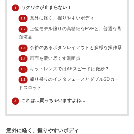
ワクワクが止まらない！
1
意外に軽く、握りやすいボディ
1.1
上位モデル譲りの高精細なEVFと、普通な背
1.2
面液晶
余裕のあるボタンレイアウトと多様な操作系
1.3
画面を覆い尽くす測距点
1.4
キットレンズではAFスピードは微妙？
1.5
盛り盛りのインタフェースとダブルSDカー
1.6
ドスロット
これは…買っちゃいますよね…
2
意外に軽く、握りやすいボディ