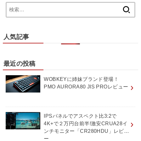
検
索:
人気記事
最近の投稿
WOBKEYに姉妹ブランド登場！
PMO AURORA80 JIS PROレビュー
IPSパネルでアスペクト比3:2で
4K+で２万円台前半!激安CRUA28イ
ンチモニター「CR280HDU」レビュ
ー