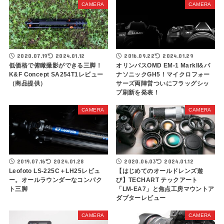
CAMERA
CAMERA
2020.07.19
2024.01.12
2016.09.22
2024.01.29
低価格で俯瞰撮影ができる三脚！
オリンパスOMD EM-1 MarkII&パ
K&F Concept SA254T1レビュー
ナソニックGH5！マイクロフォー
（商品提供）
サーズ両陣営ついにフラッグシッ
プ刷新を発表！
CAMERA
CAMERA
2019.07.16
2024.01.28
2020.06.03
2024.01.12
Leofoto LS-225C＋LH25レビュ
【はじめてのオールドレンズ遊
ー。オールラウンダーなコンパク
び】TECHART テックアート
ト三脚
「LM-EA7」と焦点工房マウントア
ダプターレビュー
CAMERA
CAMERA