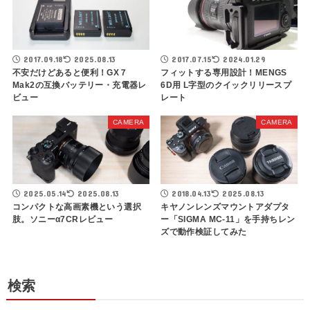
2017.09.18
2025.08.13
2017.07.15
2024.01.29
不安だけどあると便利！GX７
フィットする専用設計！MENGS
Mak2の互換バッテリー・充電器レ
6D用 L字型のクイックリリースプ
ビュー
レート
CAMERA
CAMERA
2025.05.14
2025.08.13
2018.04.13
2025.08.13
コンパクトな高画素機という選択
キヤノンレンズマウントアダプタ
肢。ソニーα7CRレビュー
ー「SIGMA MC-11」を手持ちレン
ズで動作検証してみた
検索